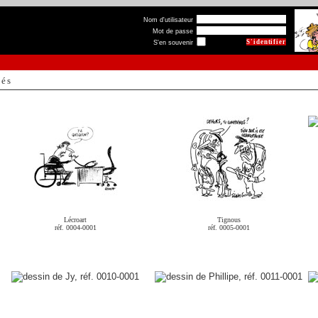
Nom d'utilisateur
Mot de passe
S'en souvenir
hés
Lécroart
Tignous
réf. 0004-0001
réf. 0005-0001