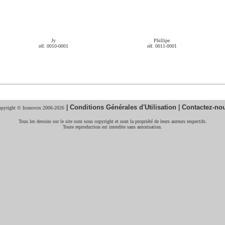
Jy
Phillipe
réf. 0010-0001
réf. 0011-0001
|
Conditions Générales d'Utilisation
|
Contactez-no
pyright © Iconovox 2006-2026
Tous les dessins sur le site sont sous copyright et sont la propriété de leurs auteurs respectifs.
Toute reproduction est interdite sans autorisation.