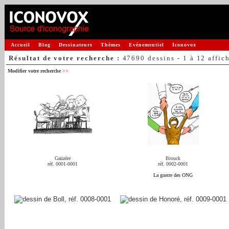
Accueil
Blog
Dessinateurs
Thèmes
Evénementiel
Iconovox
Résultat de votre recherche :
47690 dessins - 1 à 12 affic
Modifier votre recherche
>>
Gaüzère
Brouck
réf. 0001-0001
réf. 0002-0001
La guerre des ONG