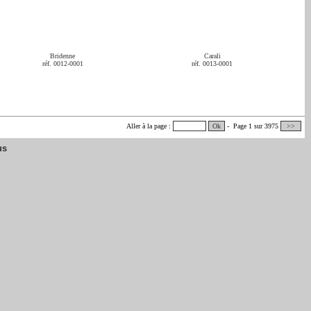
Bridenne
Carali
réf. 0012-0001
réf. 0013-0001
Aller à la page :
Ok
- Page 1 sur 3975
>>
us