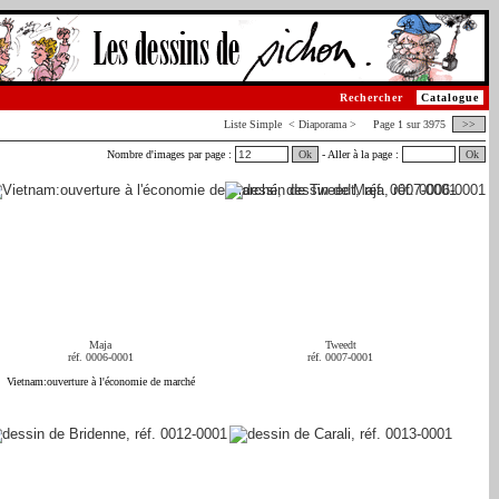
Rechercher
Catalogue
Liste
Simple
< Diaporama > Page 1 sur 3975
>>
Nombre d'images par page :
Ok
- Aller à la page :
Ok
Maja
Tweedt
réf. 0006-0001
réf. 0007-0001
Vietnam:ouverture à l'économie de marché