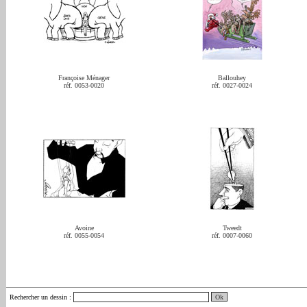
Françoise Ménager
Ballouhey
réf. 0053-0020
réf. 0027-0024
Avoine
Tweedt
réf. 0055-0054
réf. 0007-0060
Rechercher un dessin
: