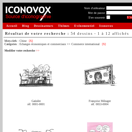
Nom d'utilisateur
Mot de passe
S'en souvenir
Accueil
Blog
Dessinateurs
Thèmes
Evénementiel
Iconovox
Résultat de votre recherche :
54 dessins - 1 à 12 affichés
Mots-clefs :
Chine
[X]
Catégories :
Echanges économiques et commerciaux
>>
Commerce international
[X]
Modifier votre recherche
>>
Gaüzère
Françoise Ménager
réf. 0001-0001
réf. 0053-0004