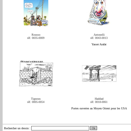
Rousso
Antonelli
réf. 0035-0009
réf. 0043-0013
Yasser Arafat
Tignous
Haddad
réf. 0005-0054
réf. 0018-0061
Portes ouvertes au Moyen Orient pour les USA
Rechercher un dessin
: