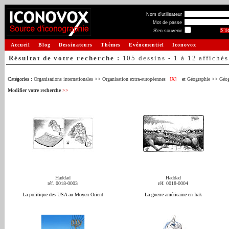
Nom d'utilisateur
Mot de passe
S'en souvenir
Accueil
Blog
Dessinateurs
Thèmes
Evénementiel
Iconovox
Résultat de votre recherche :
105 dessins - 1 à 12 affichés
Catégories :
Organisations internationales
>>
Organisation extra-européennes
[X]
et
Géographie
>>
Géog
Modifier votre recherche
>>
Haddad
Haddad
réf. 0018-0003
réf. 0018-0004
La politique des USA au Moyen-Orient
La guerre américaine en Irak