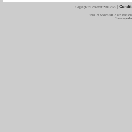
|
Condit
Copyright © Iconovox 2006-2026
Tous les dessins sur le site sont sous
Toute reproduc