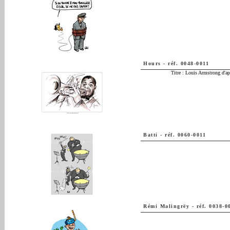
Hours
-
réf. 0048-0011
Titre :
Louis Armstrong d'ap
Batti
-
réf. 0060-0011
Rémi Malingrëy
-
réf. 0038-0