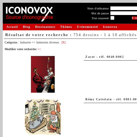
Nom d'utilisateur
Mot de passe
S'en souvenir
Accueil
Blog
Dessinateurs
Thèmes
Evénementiel
Iconovox
Résultat de votre recherche :
754 dessins - 1 à 10 affichés
Catégories :
Industrie
>>
Industries diverses
[X]
Modifier votre recherche
>>
Zacot
-
réf. 0040-0002
Rémy Cattelain
-
réf. 0081-0