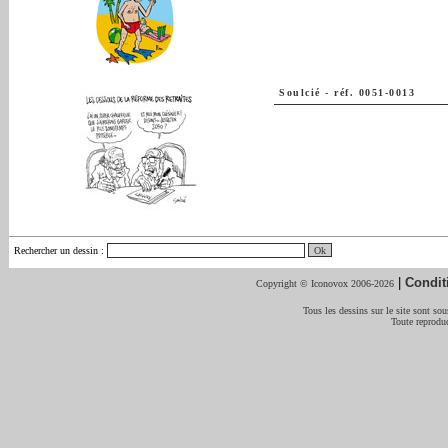
Soulcié
-
réf. 0051-0013
Rechercher un dessin
:
|
Condit
Copyright © Iconovox 2006-2026
Tous les dessins sur le site sont sous
Toute reproduc