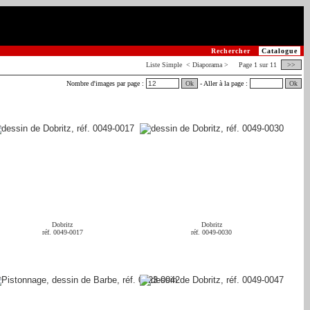
Rechercher
Catalogue
Liste
Simple
< Diaporama > Page 1 sur 11
>>
Nombre d'images par page :
Ok
- Aller à la page :
Ok
Dobritz
Dobritz
réf. 0049-0017
réf. 0049-0030