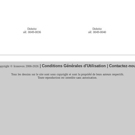
Dobritz
Dobritz
réf. 0049-0036
réf. 0049-0040
|
Conditions Générales d'Utilisation
|
Contactez-no
pyright © Iconovox 2006-2026
Tous les dessins sur le site sont sous copyright et sont la propriété de leurs auteurs respectifs.
Toute reproduction est interdite sans autorisation.