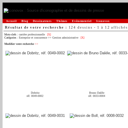
Accueil
Blog
Dessinateurs
Thèmes
Evénementiel
Iconovox
Résultat de votre recherche :
124 dessins - 1 à 12 affichés
Mots-clefs :
carrière professionnelle
[X]
Catégories :
Entreprise et concurrence
>>
Gestion administrative
[X]
Modifier votre recherche
>>
Dobritz
Bruno Dalèle
réf. 0049-0002
réf. 0033-0004