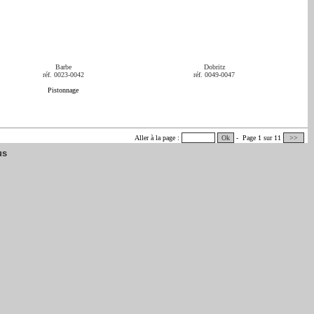
Barbe
Dobritz
réf. 0023-0042
réf. 0049-0047
Pistonnage
Aller à la page :
Ok
- Page 1 sur 11
>>
us