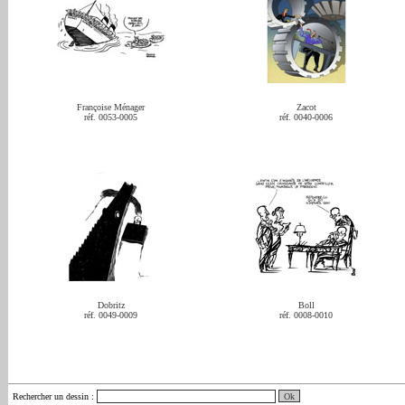
Françoise Ménager
Zacot
réf. 0053-0005
réf. 0040-0006
Dobritz
Boll
réf. 0049-0009
réf. 0008-0010
Rechercher un dessin
: