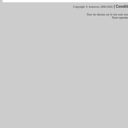
|
Condit
Copyright © Iconovox 2006-2026
Tous les dessins sur le site sont sous
Toute reproduc