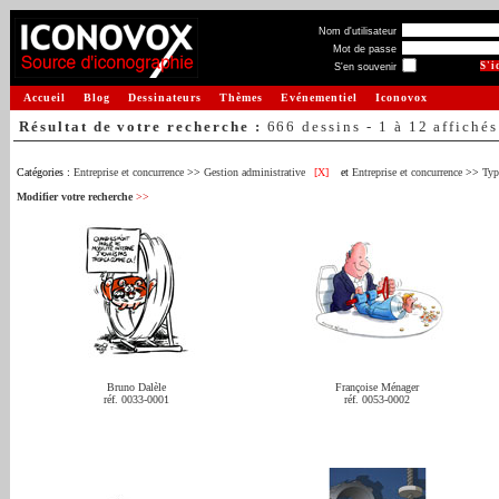
Nom d'utilisateur
Mot de passe
S'en souvenir
Accueil
Blog
Dessinateurs
Thèmes
Evénementiel
Iconovox
Résultat de votre recherche :
666 dessins - 1 à 12 affichés
Catégories :
Entreprise et concurrence
>>
Gestion administrative
[X]
et
Entreprise et concurrence
>>
Typ
Modifier votre recherche
>>
Bruno Dalèle
Françoise Ménager
réf. 0033-0001
réf. 0053-0002