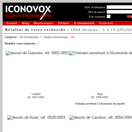
Nom d'utilisateur
Mot de passe
S'en souvenir
Accueil
Blog
Dessinateurs
Thèmes
Evénementiel
Iconovox
Résultat de votre recherche :
1064 dessins - 1 à 12 affich
Catégories :
Vie économique
>>
Analyse économique
[X]
Modifier votre recherche
>>
Gaüzère
Maja
réf. 0001-0001
réf. 0006-0001
Vietnam:ouverture à l'économie de marché