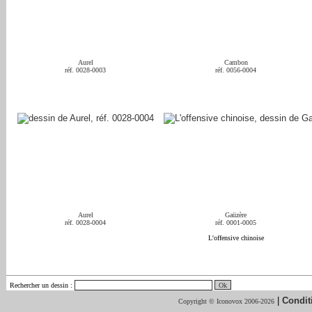
Aurel
Cambon
réf. 0028-0003
réf. 0056-0004
Aurel
Gaüzère
réf. 0028-0004
réf. 0001-0005
L'offensive chinoise
Rechercher un dessin
:
|
Condit
Copyright © Iconovox 2006-2026