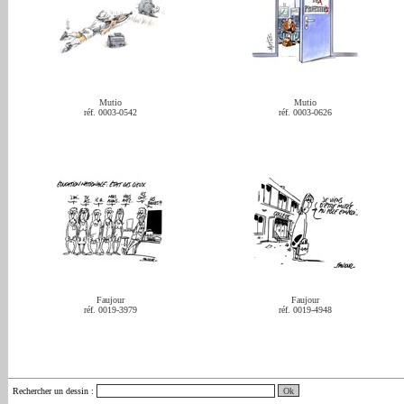
Mutio
Mutio
réf. 0003-0542
réf. 0003-0626
Faujour
Faujour
réf. 0019-3979
réf. 0019-4948
Rechercher un dessin
: