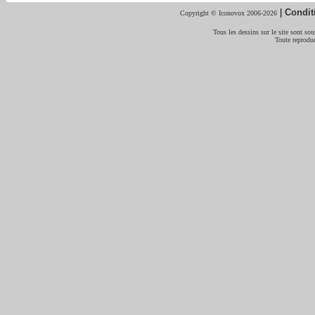
|
Condit
Copyright © Iconovox 2006-2026
Tous les dessins sur le site sont sous
Toute reproduc