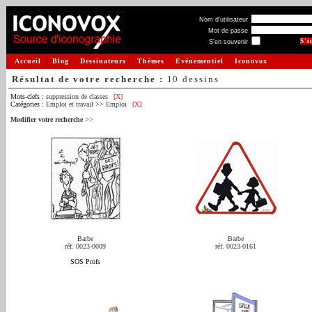
Nom d'utilisateur
Mot de passe
S'en souvenir
Accueil
Blog
Dessinateurs
Thèmes
Evénementiel
Iconovox
Résultat de votre recherche :
10 dessins
Mots-clefs :
suppression de classes
[X]
Catégories :
Emploi et travail
>>
Emploi
[X]
Modifier votre recherche
>>
Barbe
Barbe
réf. 0023-0009
réf. 0023-0161
SOS Profs