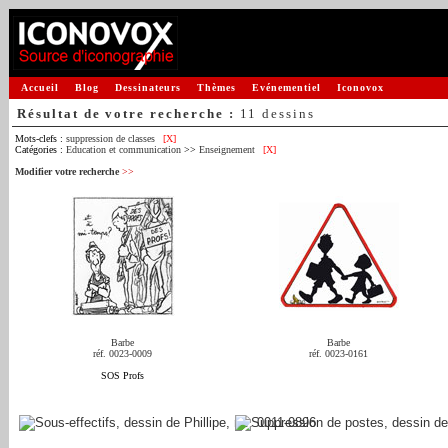
Accueil
Blog
Dessinateurs
Thèmes
Evénementiel
Iconovox
Résultat de votre recherche :
11 dessins
Mots-clefs :
suppression de classes
[X]
Catégories :
Education et communication
>>
Enseignement
[X]
Modifier votre recherche
>>
Barbe
Barbe
réf. 0023-0009
réf. 0023-0161
SOS Profs