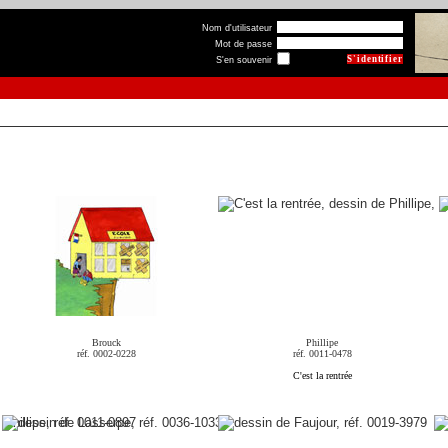
Nom d'utilisateur
Mot de passe
S'en souvenir
Brouck
Phillipe
réf. 0002-0228
réf. 0011-0478
C'est la rentrée