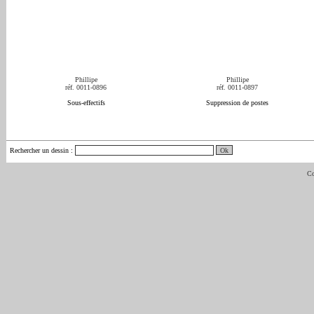
Phillipe
Phillipe
réf. 0011-0896
réf. 0011-0897
Sous-effectifs
Suppression de postes
Rechercher un dessin
:
Co