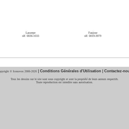
Lasserpe
Faujour
réf. 0036-1033
réf. 0019-3979
|
Conditions Générales d'Utilisation
|
Contactez-no
pyright © Iconovox 2006-2026
Tous les dessins sur le site sont sous copyright et sont la propriété de leurs auteurs respectifs.
Toute reproduction est interdite sans autorisation.