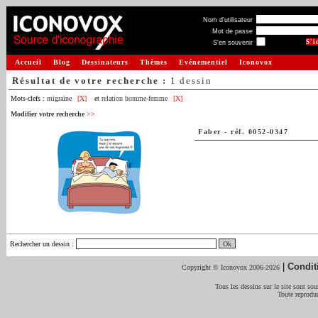
Nom d'utilisateur
Mot de passe
S'en souvenir
Accueil
Blog
Dessinateurs
Thèmes
Evénementiel
Iconovox
Résultat de votre recherche :
1 dessin
Mots-clefs :
migraine
[X]
et
relation homme-femme
[X]
Modifier votre recherche
>>
Faber
-
réf. 0052-0347
Rechercher un dessin
:
|
Condit
Copyright © Iconovox 2006-2026
Tous les dessins sur le site sont sous
Toute reproduc