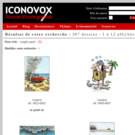
Nom d'utilisateur
Mot de passe
S'en souvenir
Accueil
Blog
Dessinateurs
Thèmes
Evénementiel
Iconovox
Résultat de votre recherche :
307 dessins - 1 à 12 affichés
Mots-clefs :
congés payés
[X]
Modifier votre recherche
>>
Chalvin
Gendrot
réf. 0025-0002
réf. 0069-0007
au grand air