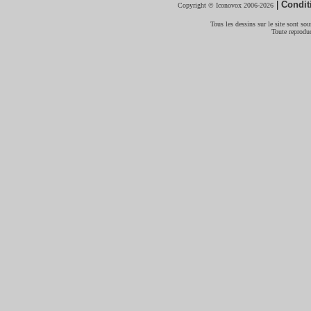
|
Condit
Copyright © Iconovox 2006-2026
Tous les dessins sur le site sont sous
Toute reproduc