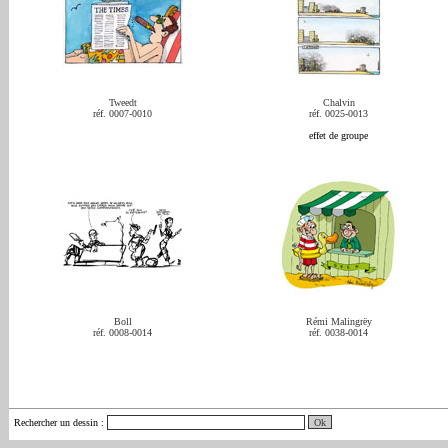
Tweedt
Chalvin
réf. 0007-0010
réf. 0025-0013
effet de groupe
Boll
Rémi Malingrëy
réf. 0008-0014
réf. 0038-0014
Rechercher un dessin
: