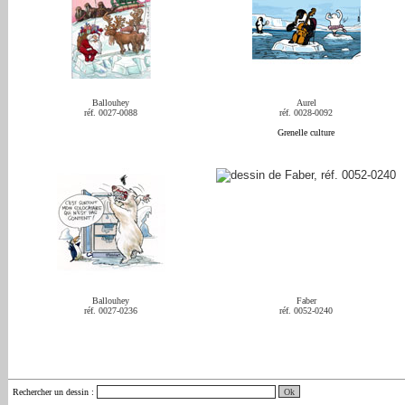
Ballouhey
Aurel
réf. 0027-0088
réf. 0028-0092
Grenelle culture
Ballouhey
Faber
réf. 0027-0236
réf. 0052-0240
Rechercher un dessin
: