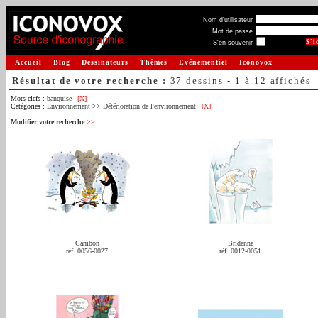
Nom d'utilisateur
Mot de passe
S'en souvenir
Accueil
Blog
Dessinateurs
Thèmes
Evénementiel
Iconovox
Résultat de votre recherche :
37 dessins - 1 à 12 affichés
Mots-clefs :
banquise
[X]
Catégories :
Environnement
>>
Détérioration de l'environnement
[X]
Modifier votre recherche
>>
Cambon
Bridenne
réf. 0056-0027
réf. 0012-0051