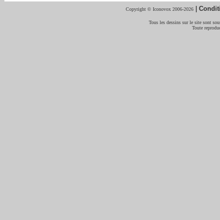
|
Condit
Copyright © Iconovox 2006-2026
Tous les dessins sur le site sont sous
Toute reproduc