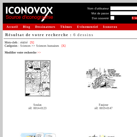
Nom d'utilisateur
Mot de passe
S'en souvenir
Accueil
Blog
Dessinateurs
Thèmes
Evénementiel
Iconovox
Résultat de votre recherche :
6 dessins
Mots-clefs :
réalité
[X]
Catégories :
Sciences
>>
Sciences humaines
[X]
Modifier votre recherche
>>
Soulas
Faujour
réf. 0014-0123
réf. 0019-0147