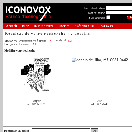
Nom d'utilisateur
Mot de passe
S'en souvenir
Accueil
Blog
Dessinateurs
Thèmes
Evénementiel
Iconovox
Résultat de votre recherche :
2 dessins
Mots-clefs :
comportement à risque
[X]
et
réalité
[X]
Catégories :
Sciences
[X]
Modifier votre recherche
>>
Faujour
Jiho
réf. 0019-0152
réf. 0031-0442
Rechercher un dessin
: