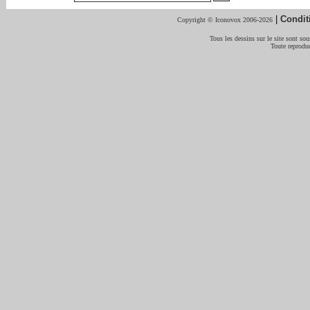
|
Condit
Copyright © Iconovox 2006-2026
Tous les dessins sur le site sont sous
Toute reproduc