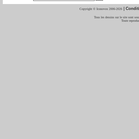
|
Condit
Copyright © Iconovox 2006-2026
Tous les dessins sur le site sont sous
Toute reproduc