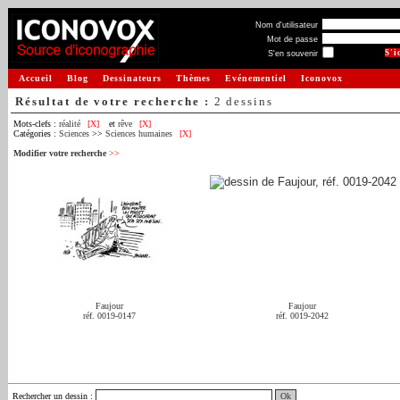
Nom d'utilisateur
Mot de passe
S'en souvenir
Accueil
Blog
Dessinateurs
Thèmes
Evénementiel
Iconovox
Résultat de votre recherche :
2 dessins
Mots-clefs :
réalité
[X]
et
rêve
[X]
Catégories :
Sciences
>>
Sciences humaines
[X]
Modifier votre recherche
>>
Faujour
Faujour
réf. 0019-0147
réf. 0019-2042
Rechercher un dessin
: