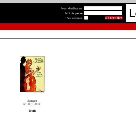
Nom d'utilisateur
Mot de passe
S'en souvenir
Samson
réf. 0015-0833
Touffe