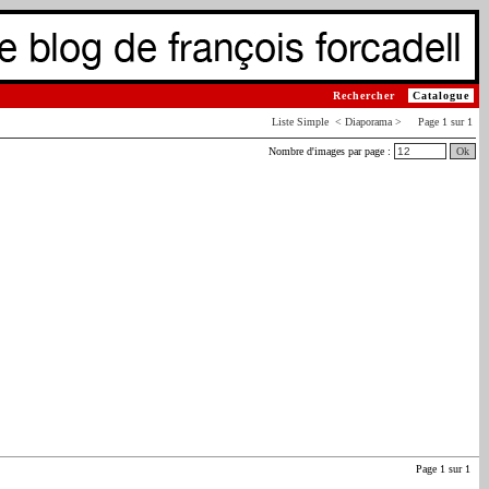
Rechercher
Catalogue
Liste
Simple
< Diaporama > Page 1 sur 1
Nombre d'images par page :
Ok
Page 1 sur 1