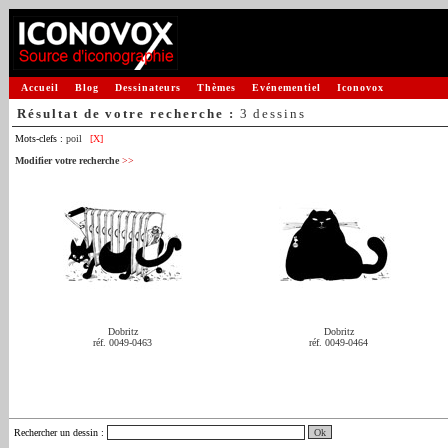
Accueil
Blog
Dessinateurs
Thèmes
Evénementiel
Iconovox
Résultat de votre recherche :
3 dessins
Mots-clefs :
poil
[X]
Modifier votre recherche
>>
Dobritz
Dobritz
réf. 0049-0463
réf. 0049-0464
Rechercher un dessin
: