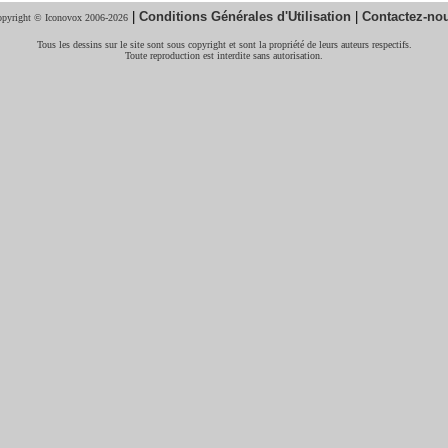
|
Conditions Générales d'Utilisation
|
Contactez-no
pyright © Iconovox 2006-2026
Tous les dessins sur le site sont sous copyright et sont la propriété de leurs auteurs respectifs.
Toute reproduction est interdite sans autorisation.