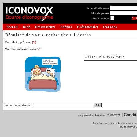
Nom d'utilisateur
Mot de passe
S'en souvenir
Accueil
Blog
Dessinateurs
Thèmes
Evénementiel
Iconovox
Résultat de votre recherche :
1 dessin
Mots-clefs :
prétexte
[X]
Modifier votre recherche
>>
Faber
-
réf. 0052-0347
Rechercher un dessin
:
|
Condit
Copyright © Iconovox 2006-2026
Tous les dessins sur le site sont sous
Toute reproduc