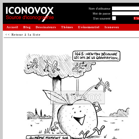
Nom d'utilisateur
Mot de passe
S'en souvenir
Accueil
Blog
Dessinateurs
Thèmes
Evénementiel
Iconovox
<< Retour à la liste