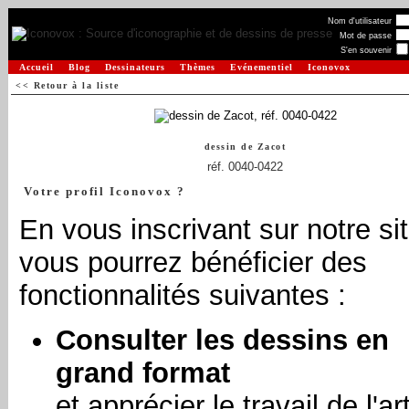
Nom d'utilisateur
Mot de passe
S'en souvenir
Accueil
Blog
Dessinateurs
Thèmes
Evénementiel
Iconovox
<< Retour à la liste
dessin de
Zacot
réf. 0040-0422
Votre profil Iconovox ?
En vous inscrivant sur notre sit
vous pourrez bénéficier des
fonctionnalités suivantes :
Consulter les dessins en
grand format
et apprécier le travail de l'art