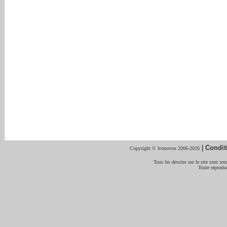
|
Condit
Copyright © Iconovox 2006-2026
Tous les dessins sur le site sont sous
Toute reproduc