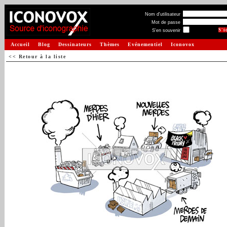
Nom d'utilisateur
Mot de passe
S'en souvenir
Accueil
Blog
Dessinateurs
Thèmes
Evénementiel
Iconovox
<< Retour à la liste