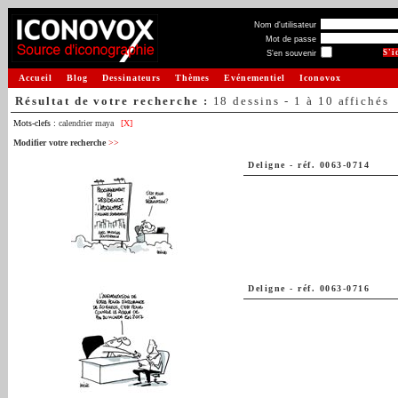
Nom d'utilisateur
Mot de passe
S'en souvenir
Accueil
Blog
Dessinateurs
Thèmes
Evénementiel
Iconovox
Résultat de votre recherche :
18 dessins - 1 à 10 affichés
Mots-clefs :
calendrier maya
[X]
Modifier votre recherche
>>
Deligne
-
réf. 0063-0714
Deligne
-
réf. 0063-0716