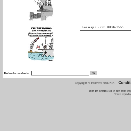
Lasserpe
-
réf. 0036-1555
Rechercher un dessin
:
|
Condit
Copyright © Iconovox 2006-2026
Tous les dessins sur le site sont sous
Toute reproduc