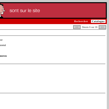
Rechercher
Catalogue
<<
Dessin 6 sur 18
>>
sse
zontal
onovox