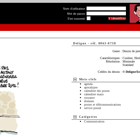
Nom d'utilisateur
Mot de passe
S'en souvenir
Deligne
-
réf. 0063-0738
Genre :
Dessin de pre
Caractéristiques :
Couleur, Hori
Résolution :
Minimale
Standard
Crédits du dessin :
© Deligne/Ic
Mots-clefs
agenda
apocalypse
calendrier des postes
calendrier maya
croyance
étrennes
postes et télécommunications
service postal
Catégories
Communication