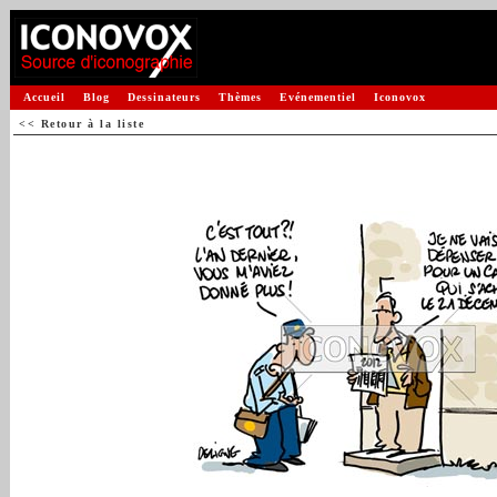
Accueil
Blog
Dessinateurs
Thèmes
Evénementiel
Iconovox
<< Retour à la liste