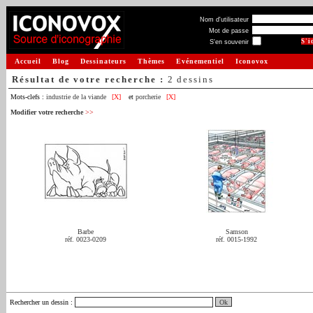
Nom d'utilisateur
Mot de passe
S'en souvenir
Accueil
Blog
Dessinateurs
Thèmes
Evénementiel
Iconovox
Résultat de votre recherche :
2 dessins
Mots-clefs :
industrie de la viande
[X]
et
porcherie
[X]
Modifier votre recherche
>>
Barbe
Samson
réf. 0023-0209
réf. 0015-1992
Rechercher un dessin
: