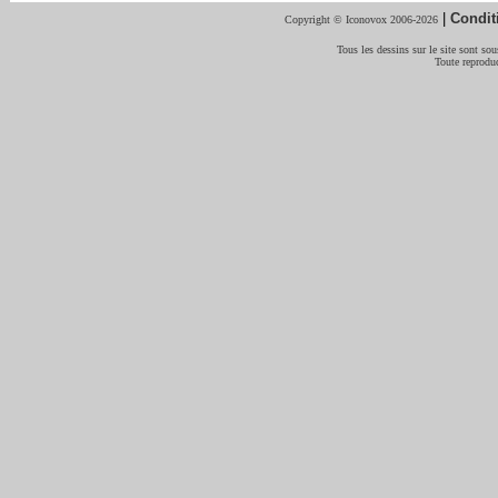
|
Condit
Copyright © Iconovox 2006-2026
Tous les dessins sur le site sont sous
Toute reproduc