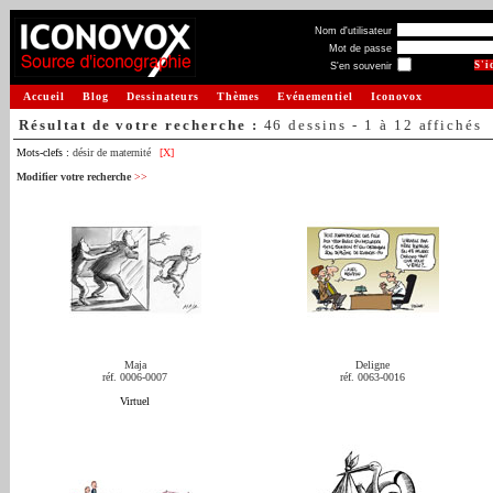
Nom d'utilisateur
Mot de passe
S'en souvenir
Accueil
Blog
Dessinateurs
Thèmes
Evénementiel
Iconovox
Résultat de votre recherche :
46 dessins - 1 à 12 affichés
Mots-clefs :
désir de maternité
[X]
Modifier votre recherche
>>
Maja
Deligne
réf. 0006-0007
réf. 0063-0016
Virtuel