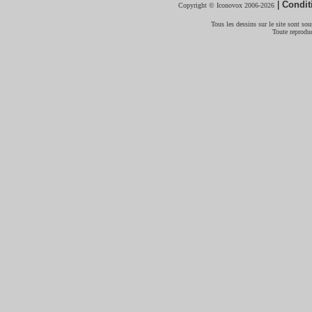
|
Condit
Copyright © Iconovox 2006-2026
Tous les dessins sur le site sont sous
Toute reproduc