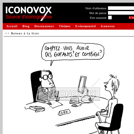
Nom d'utilisateur
Mot de passe
S'en souvenir
Accueil
Blog
Dessinateurs
Thèmes
Evénementiel
Iconovox
<< Retour à la liste