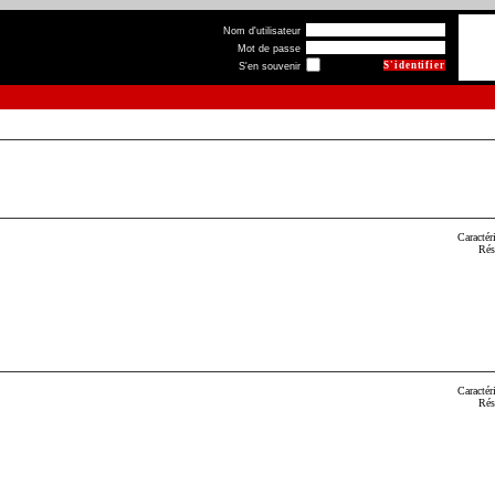
Nom d'utilisateur
Mot de passe
S'en souvenir
Caractér
Rés
Caractér
Rés