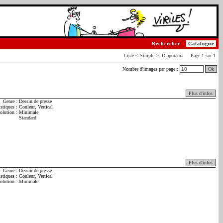
Rechercher
Catalogue
Liste < Simple >
Diaporama
Page 1 sur 1
Nombre d'images par page :
Ok
Plus d'infos
Genre :
Dessin de presse
istiques :
Couleur, Vertical
olution :
Minimale
Standard
Plus d'infos
Genre :
Dessin de presse
istiques :
Couleur, Vertical
olution :
Minimale