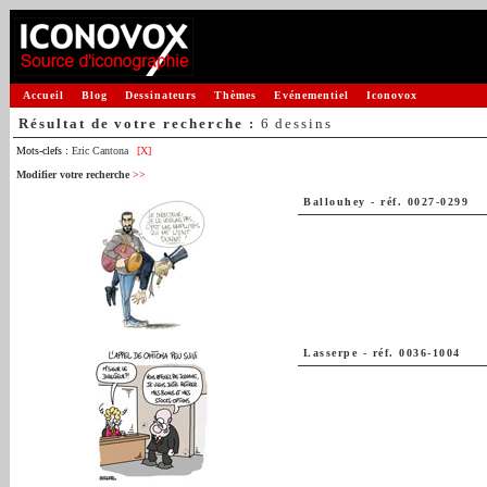
Accueil
Blog
Dessinateurs
Thèmes
Evénementiel
Iconovox
Résultat de votre recherche :
6 dessins
Mots-clefs :
Eric Cantona
[X]
Modifier votre recherche
>>
Ballouhey
-
réf. 0027-0299
Lasserpe
-
réf. 0036-1004