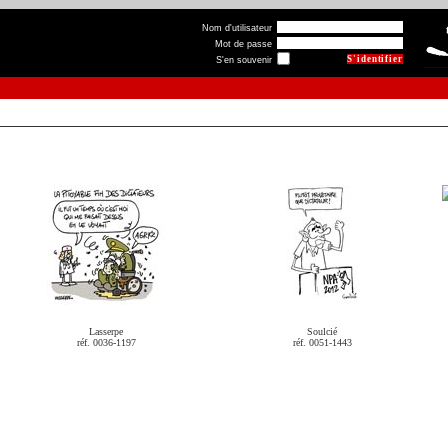
Nom d'utilisateur
Mot de passe
S'en souvenir
Lasserpe
Soulcié
réf. 0036-1197
réf. 0051-1443