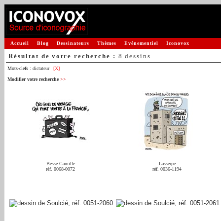
Accueil
Blog
Dessinateurs
Thèmes
Evénementiel
Iconovox
Résultat de votre recherche :
8 dessins
Mots-clefs :
dictateur
[X]
Modifier votre recherche
>>
Besse Camille
Lasserpe
réf. 0068-0072
réf. 0036-1194