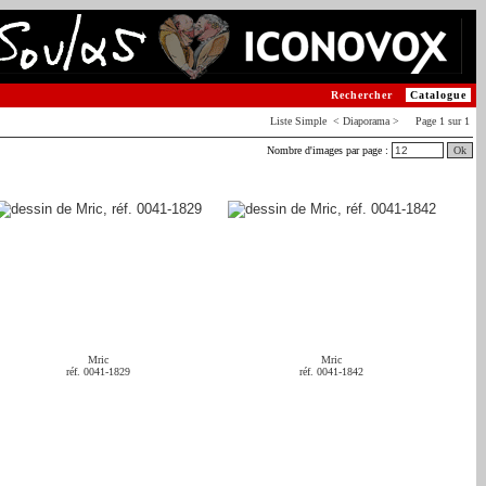
Rechercher
Catalogue
Liste
Simple
< Diaporama > Page 1 sur 1
Nombre d'images par page :
Ok
Mric
Mric
réf. 0041-1829
réf. 0041-1842