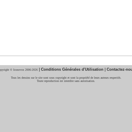
|
Conditions Générales d'Utilisation
|
Contactez-no
pyright © Iconovox 2006-2026
Tous les dessins sur le site sont sous copyright et sont la propriété de leurs auteurs respectifs.
Toute reproduction est interdite sans autorisation.