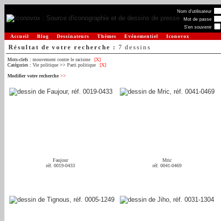
Nom d'utilisateur
Mot de passe
S'en souvenir
Accueil
Blog
Dessinateurs
Thèmes
Evénementiel
Iconovox
Résultat de votre recherche :
7 dessins
Mots-clefs :
mouvement contre le racisme
[X]
Catégories :
Vie politique
>>
Parti politique
[X]
Modifier votre recherche
>>
Faujour
Mric
réf. 0019-0433
réf. 0041-0469