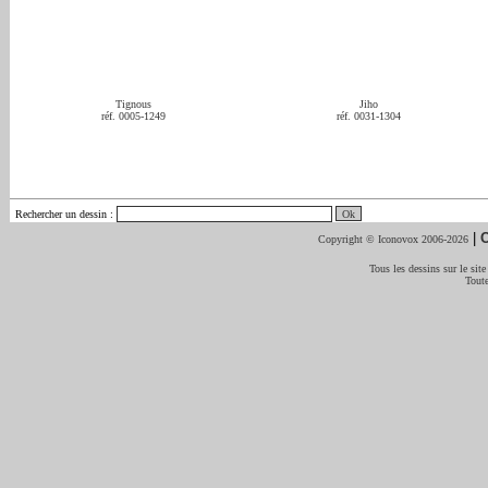
Tignous
Jiho
réf. 0005-1249
réf. 0031-1304
Rechercher un dessin
:
|
C
Copyright © Iconovox 2006-2026
Tous les dessins sur le site
Toute