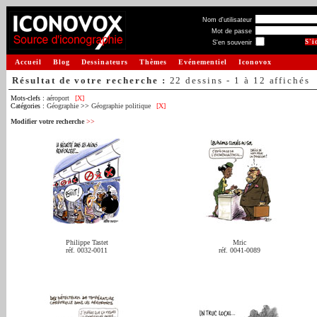
Nom d'utilisateur
Mot de passe
S'en souvenir
Accueil
Blog
Dessinateurs
Thèmes
Evénementiel
Iconovox
Résultat de votre recherche :
22 dessins - 1 à 12 affichés
Mots-clefs :
aéroport
[X]
Catégories :
Géographie
>>
Géographie politique
[X]
Modifier votre recherche
>>
Philippe Tastet
Mric
réf. 0032-0011
réf. 0041-0089