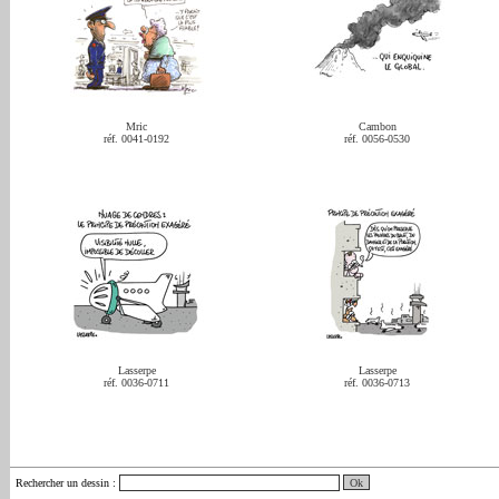
Mric
Cambon
réf. 0041-0192
réf. 0056-0530
Lasserpe
Lasserpe
réf. 0036-0711
réf. 0036-0713
Rechercher un dessin
: