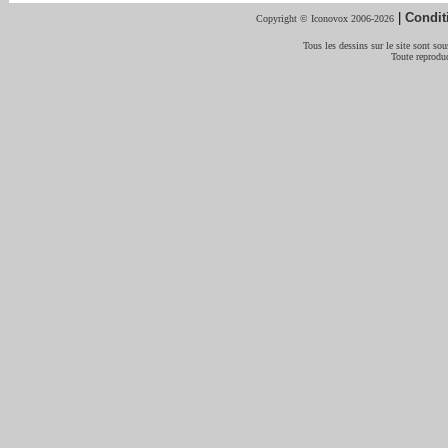
|
Condit
Copyright © Iconovox 2006-2026
Tous les dessins sur le site sont sous
Toute reproduc