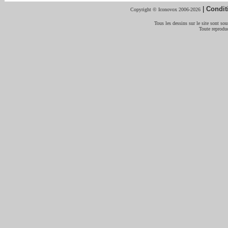
|
Condit
Copyright © Iconovox 2006-2026
Tous les dessins sur le site sont sous
Toute reproduc