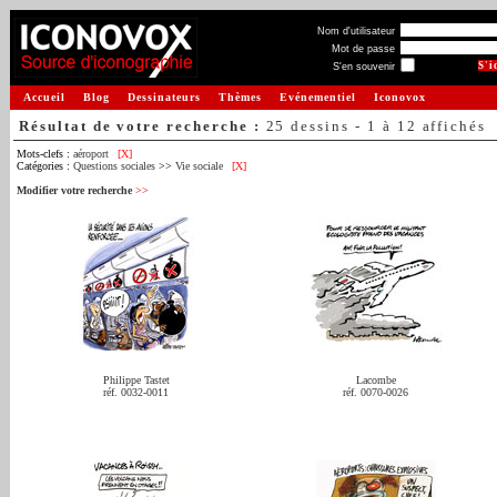
Nom d'utilisateur
Mot de passe
S'en souvenir
Accueil
Blog
Dessinateurs
Thèmes
Evénementiel
Iconovox
Résultat de votre recherche :
25 dessins - 1 à 12 affichés
Mots-clefs :
aéroport
[X]
Catégories :
Questions sociales
>>
Vie sociale
[X]
Modifier votre recherche
>>
Philippe Tastet
Lacombe
réf. 0032-0011
réf. 0070-0026