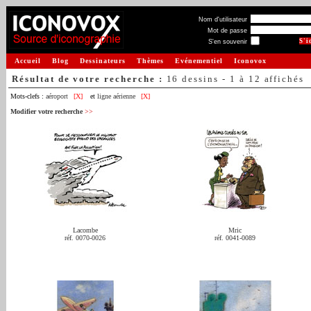
Nom d'utilisateur
Mot de passe
S'en souvenir
Accueil
Blog
Dessinateurs
Thèmes
Evénementiel
Iconovox
Résultat de votre recherche :
16 dessins - 1 à 12 affichés
Mots-clefs :
aéroport
[X]
et
ligne aérienne
[X]
Modifier votre recherche
>>
Lacombe
Mric
réf. 0070-0026
réf. 0041-0089