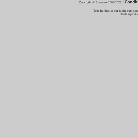
|
Condit
Copyright © Iconovox 2006-2026
Tous les dessins sur le site sont sous
Toute reproduc