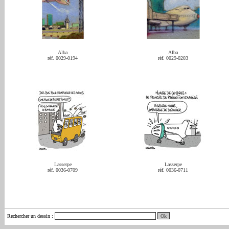
Alba
Alba
réf. 0029-0194
réf. 0029-0203
Lasserpe
Lasserpe
réf. 0036-0709
réf. 0036-0711
Rechercher un dessin
: