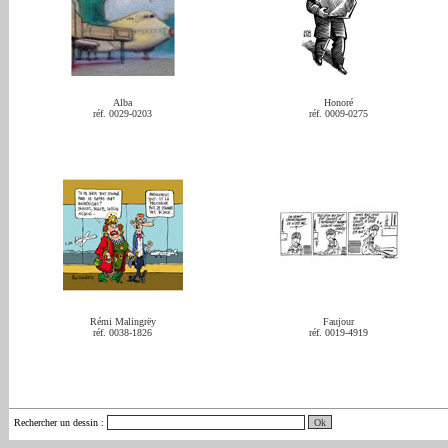
Alba
Honoré
réf. 0029-0203
réf. 0009-0275
Rémi Malingrëy
Faujour
réf. 0038-1826
réf. 0019-4919
Rechercher un dessin
: