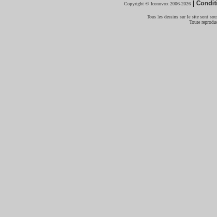
|
Condit
Copyright © Iconovox 2006-2026
Tous les dessins sur le site sont sous
Toute reproduc