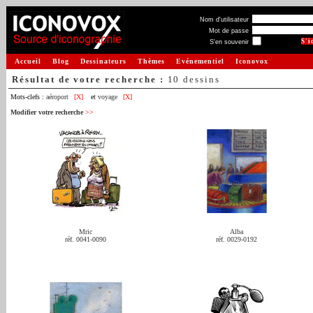
Nom d'utilisateur
Mot de passe
S'en souvenir
Accueil
Blog
Dessinateurs
Thèmes
Evénementiel
Iconovox
Résultat de votre recherche :
10 dessins
Mots-clefs :
aéroport
[X]
et
voyage
[X]
Modifier votre recherche
>>
Mric
Alba
réf. 0041-0090
réf. 0029-0192