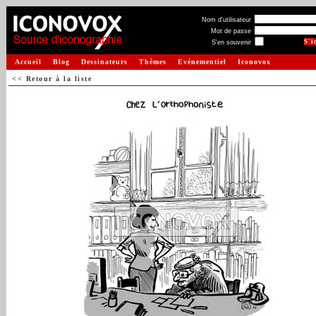
Nom d'utilisateur
Mot de passe
S'en souvenir
Accueil
Blog
Dessinateurs
Thèmes
Evénementiel
Iconovox
<< Retour à la liste