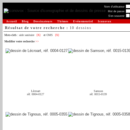
Nom d'utilisateur
Mot de passe
S'en souvenir
Accueil
Blog
Dessinateurs
Thèmes
Evénementiel
Iconovox
Résultat de votre recherche :
10 dessins
Mots-clefs :
aide sanitaire
[X]
et
OMS
[X]
Modifier votre recherche
>>
Lécroart
Samson
réf. 0004-0127
réf. 0015-0139