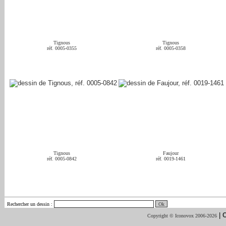
Tignous
Tignous
réf. 0005-0355
réf. 0005-0358
Tignous
Faujour
réf. 0005-0842
réf. 0019-1461
Rechercher un dessin
:
|
C
Copyright © Iconovox 2006-2026