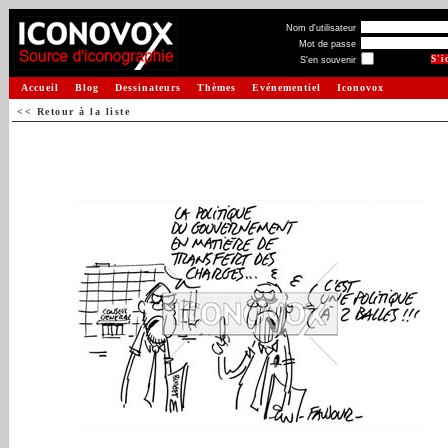
Nom d'utilisateur
Mot de passe
S'en souvenir
Accueil
Blog
Dessinateurs
Thèmes
Evénementiel
Iconovox
<< Retour à la liste