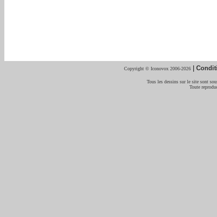
|
Condit
Copyright © Iconovox 2006-2026
Tous les dessins sur le site sont sous
Toute reproduc