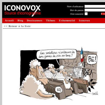
Nom d'utilisateur
Mot de passe
S'en souvenir
Accueil
Blog
Dessinateurs
Thèmes
Evénementiel
Iconovox
<< Retour à la liste