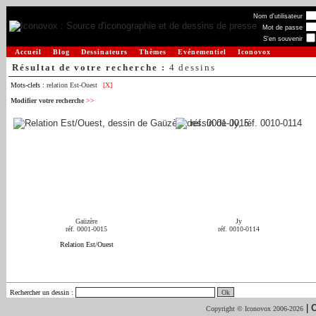
Nom d'utilisateur
Mot de passe
S'en souvenir
Accueil
Blog
Dessinateurs
Thèmes
Evénementiel
Iconovox
Résultat de votre recherche :
4 dessins
Mots-clefs :
relation Est-Ouest
[X]
Modifier votre recherche
>>
Gaüzère
Jy
réf. 0001-0015
réf. 0010-0114
Relation Est/Ouest
Rechercher un dessin
:
|
C
Copyright © Iconovox 2006-2026