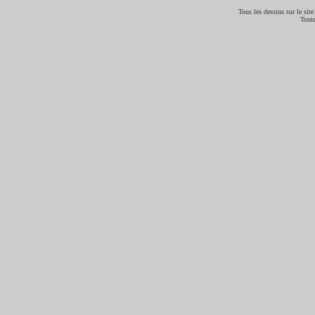
Tous les dessins sur le site
Toute