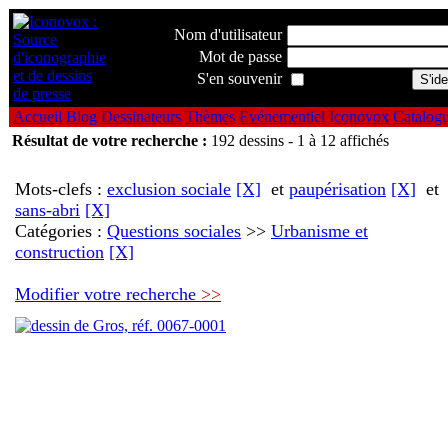
Nom d'utilisateur
Mot de passe
S'en souvenir
Accueil
Blog
Dessinateurs
Thèmes
Evénementiel
Iconovox
Catalog
Résultat de votre recherche :
192 dessins - 1 à 12 affichés
Mots-clefs :
exclusion sociale
[X]
et
paupérisation
[X]
et
sans-abri
[X]
Catégories :
Questions sociales
>>
Urbanisme et
construction
[X]
Modifier votre recherche
>>