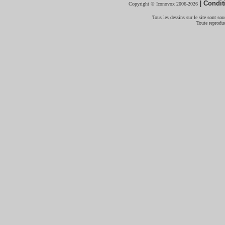
|
Condit
Copyright © Iconovox 2006-2026
Tous les dessins sur le site sont sous
Toute reproduc