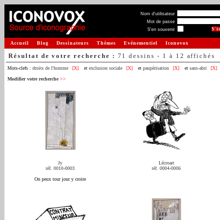
Nom d'utilisateur
Mot de passe
S'en souvenir
Accueil
Blog
Dessinateurs
Thèmes
Evénementiel
Iconovox
Résultat de votre recherche :
71 dessins - 1 à 12 affichés
Mots-clefs :
droits de l'homme
[X]
et
exclusion sociale
[X]
et
paupérisation
[X]
et
sans-abri
[X]
Modifier votre recherche
>>
Jy
Lécroart
réf. 0010-0003
réf. 0004-0006
On peux tour jour y croire