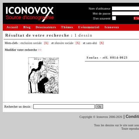
Nom d'utilisateur
Mot de passe
S'en souvenir
Accueil
Blog
Dessinateurs
Thèmes
Evénementiel
Iconovox
Résultat de votre recherche :
1 dessin
Mots-clefs :
exclusion sociale
[X]
et
réussite sociale
[X]
et
sans-abri
[X]
Modifier votre recherche
>>
Soulas
-
réf. 0014-0023
Rechercher un dessin
:
|
Condit
Copyright © Iconovox 2006-2026
Tous les dessins sur le site sont sous
Toute reproduc