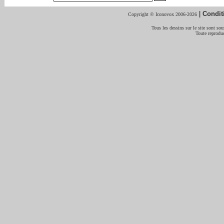
|
Condit
Copyright © Iconovox 2006-2026
Tous les dessins sur le site sont sous
Toute reproduc