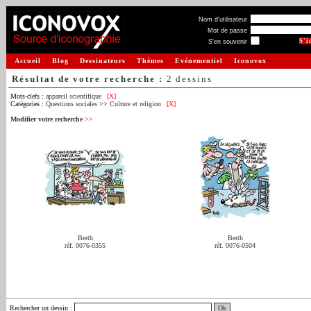
Nom d'utilisateur
Mot de passe
S'en souvenir
Accueil
Blog
Dessinateurs
Thèmes
Evénementiel
Iconovox
Résultat de votre recherche :
2 dessins
Mots-clefs :
appareil scientifique
[X]
Catégories :
Questions sociales
>>
Culture et religion
[X]
Modifier votre recherche
>>
Berth
Berth
réf. 0076-0355
réf. 0076-0504
Rechercher un dessin
: