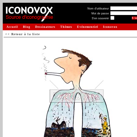
Nom d'utilisateur
Mot de passe
S'en souvenir
Accueil
Blog
Dessinateurs
Thèmes
Evénementiel
Iconovox
<< Retour à la liste