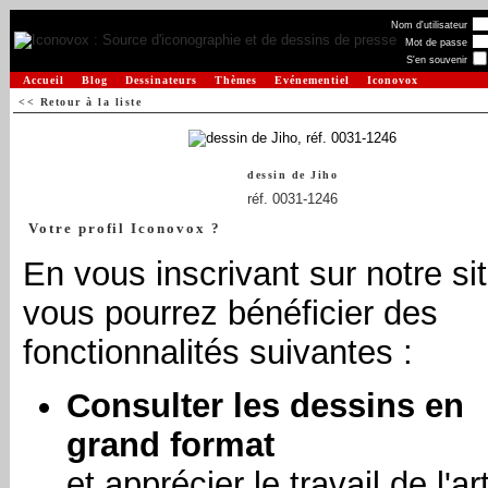
Nom d'utilisateur
Mot de passe
S'en souvenir
Accueil
Blog
Dessinateurs
Thèmes
Evénementiel
Iconovox
<< Retour à la liste
dessin de
Jiho
réf. 0031-1246
Votre profil Iconovox ?
En vous inscrivant sur notre sit
vous pourrez bénéficier des
fonctionnalités suivantes :
Consulter les dessins en
grand format
et apprécier le travail de l'art