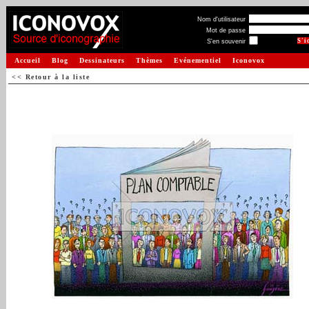
Nom d'utilisateur
Mot de passe
S'en souvenir
Accueil
Blog
Dessinateurs
Thèmes
Evénementiel
Iconovox
<< Retour à la liste