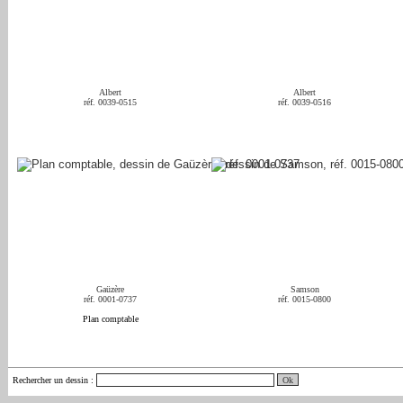
Albert
Albert
réf. 0039-0515
réf. 0039-0516
Gaüzère
Samson
réf. 0001-0737
réf. 0015-0800
Plan comptable
Rechercher un dessin
: