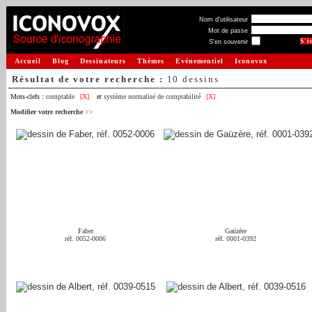
Nom d'utilisateur
Mot de passe
S'en souvenir
Accueil
Blog
Dessinateurs
Thèmes
Evénementiel
Iconovox
Résultat de votre recherche :
10 dessins
Mots-clefs :
comptable
[X]
et
système normalisé de comptabilité
[X]
Modifier votre recherche
>>
Faber
Gaüzère
réf. 0052-0006
réf. 0001-0392