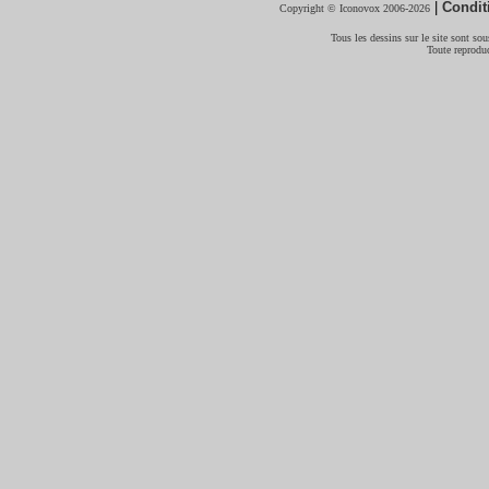
|
Condit
Copyright © Iconovox 2006-2026
Tous les dessins sur le site sont sous
Toute reproduc