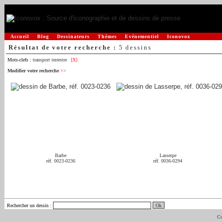
Accueil
Blog
Dessinateurs
Thèmes
Evénementiel
Iconovox
Résultat de votre recherche :
5 dessins
Mots-clefs :
transport terrestre
[X]
Modifier votre recherche
>>
Barbe
Lasserpe
réf. 0023-0236
réf. 0036-0294
Rechercher un dessin
:
Co