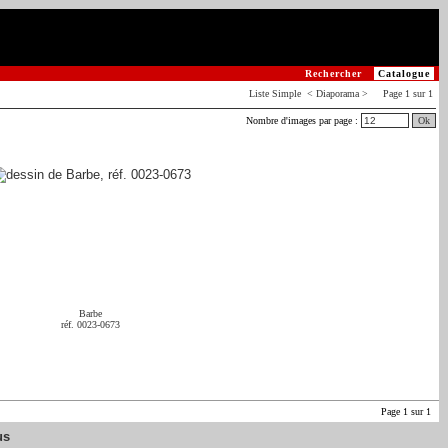
Rechercher
Catalogue
Liste
Simple
< Diaporama > Page 1 sur 1
Nombre d'images par page :
Ok
Barbe
réf. 0023-0673
Page 1 sur 1
us