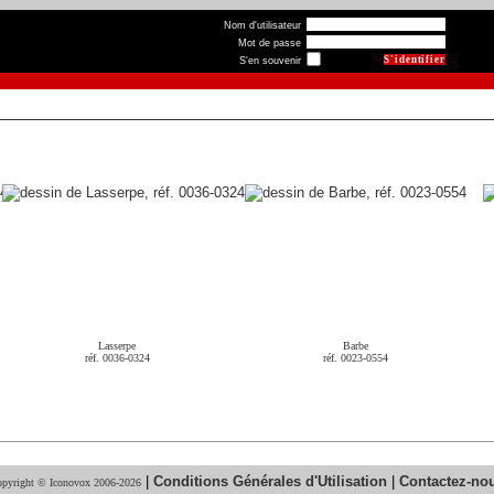
Nom d'utilisateur
Mot de passe
S'en souvenir
Lasserpe
Barbe
réf. 0036-0324
réf. 0023-0554
|
Conditions Générales d'Utilisation
|
Contactez-no
pyright © Iconovox 2006-2026