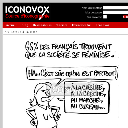
Nom d'utilisateur
Mot de passe
S'en souvenir
Accueil
Blog
Dessinateurs
Thèmes
Evénementiel
Iconovox
<< Retour à la liste