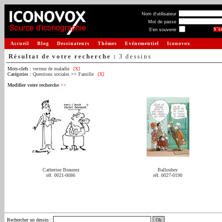
Nom d'utilisateur
Mot de passe
S'en souvenir
Accueil
Blog
Dessinateurs
Thèmes
Evénementiel
Iconovox
Résultat de votre recherche :
3 dessins
Mots-clefs :
vecteur de maladie
[X]
Catégories :
Questions sociales
>>
Famille
[X]
Modifier votre recherche
>>
Catherine Beaunez
Ballouhey
réf. 0021-0086
réf. 0027-0190
Rechercher un dessin
: