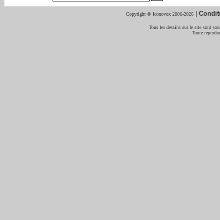
|
Condit
Copyright © Iconovox 2006-2026
Tous les dessins sur le site sont sous
Toute reproduc