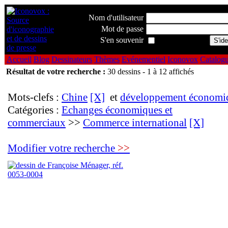
Nom d'utilisateur
Mot de passe
S'en souvenir
Accueil
Blog
Dessinateurs
Thèmes
Evénementiel
Iconovox
Catalog
Résultat de votre recherche :
30 dessins - 1 à 12 affichés
Mots-clefs :
Chine
[X]
et
développement économi
Catégories :
Echanges économiques et
commerciaux
>>
Commerce international
[X]
Modifier votre recherche
>>