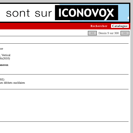
Rechercher
Catalogue
<<
Dessin 9 sur 300
>>
sse
 Vertical
26x2610)
onovox
SE)
ses déchets nucléaires