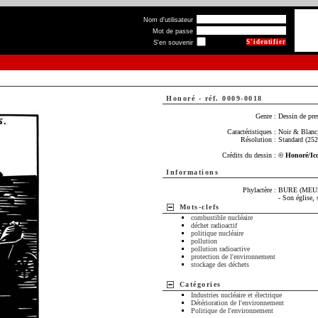
Nom d'utilisateur
Mot de passe
S'en souvenir
Honoré
-
réf. 0009-0018
Genre :
Dessin de pre
Caractéristiques :
Noir & Blanc,
Résolution :
Standard (25
Crédits du dessin :
© Honoré/Ic
Informations
Phylactère :
BURE (MEU
- Son église, 
Mots-clefs
combustible nucléaire
déchet radioactif
politique nucléaire
pollution
pollution radioactive
protection de l'environnement
stockage des déchets
Catégories
Industries nucléaire et électrique
Détérioration de l'environnement
Politique de l'environnement